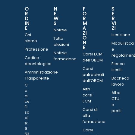
O
N
F
S
R
E
O
E
D
W
R
R
IN
S
M
VI
E
A
ZI
Notizie
ZI
Chi
Iscrizione
O
Tutto
siamo
N
Modulistica
elezioni
E
Professione
e
Notizie
Corsi ECM
regolament
Codice
formazione
dell’OBCM
deontologico
Elenco
Corsi
Iscritti
Amministrazione
patrocinati
Trasparente
Bacheca
dall’OBCM
lavoro
C
Altri
o
Albo
corsi
di
CTU
ECM
ce
e
Fi
Corsi di
periti
sc
alta
al
formazione
e:
9
Corsi
53