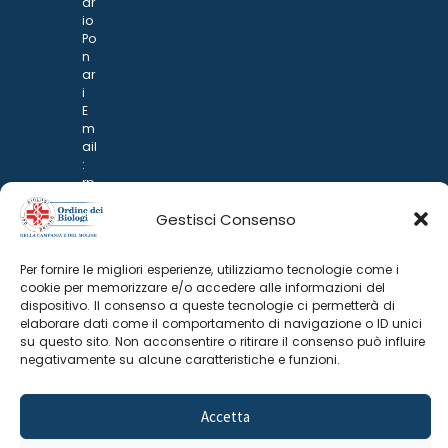
ar
io
Po
n
ar
i
E
m
ail
:
rp
d
Gestisci Consenso
@
p
o
Per fornire le migliori esperienze, utilizziamo tecnologie come i
n
cookie per memorizzare e/o accedere alle informazioni del
ar
dispositivo. Il consenso a queste tecnologie ci permetterà di
i.it
elaborare dati come il comportamento di navigazione o ID unici
su questo sito. Non acconsentire o ritirare il consenso può influire
negativamente su alcune caratteristiche e funzioni.
Accetta