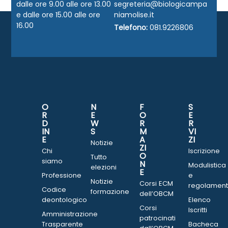
dalle ore 9.00 alle ore 13.00
segreteria@biologicampa
e dalle ore 15.00 alle ore
niamolise.it
16.00
Telefono:
081.9226806
O
N
F
S
R
E
O
E
D
W
R
R
IN
S
M
VI
E
A
ZI
Notizie
ZI
Chi
Iscrizione
O
Tutto
siamo
N
Modulistica
elezioni
E
Professione
e
Notizie
Corsi ECM
regolament
Codice
formazione
dell’OBCM
deontologico
Elenco
Corsi
Iscritti
Amministrazione
patrocinati
Trasparente
Bacheca