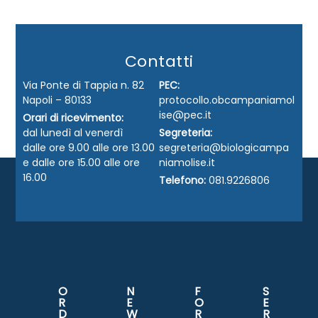
Contatti
Via Ponte di Tappia n. 82
PEC:
Napoli – 80133
protocollo.obcampaniamol
ise@pec.it
Orari di ricevimento:
dal lunedì al venerdì
Segreteria:
dalle ore 9.00 alle ore 13.00
segreteria@biologicampa
e dalle ore 15.00 alle ore
niamolise.it
16.00
Telefono:
081.9226806
O
N
F
S
R
E
O
E
D
W
R
R