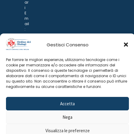
ar
i
E
m
ail
:
rp
d
Gestisci Consenso
@
p
o
Per fornire le migliori esperienze, utilizziamo tecnologie come i
n
cookie per memorizzare e/o accedere alle informazioni del
ar
dispositivo. Il consenso a queste tecnologie ci permetterà di
i.it
elaborare dati come il comportamento di navigazione o ID unici
su questo sito. Non acconsentire o ritirare il consenso può influire
negativamente su alcune caratteristiche e funzioni.
Accetta
Nega
©
2025 Odine Biologi della Campania
Cookie Policy
–
Visualizza le preferenze
e del Molise
Privacy Policy