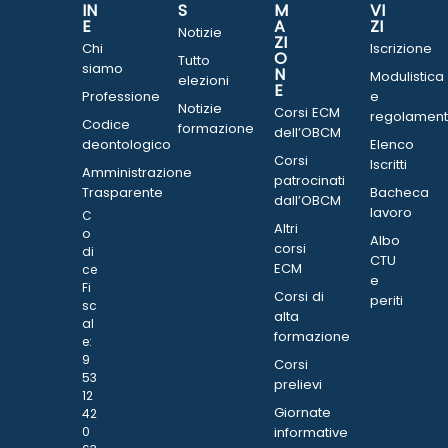
IN
S
M
VI
E
A
ZI
Notizie
ZI
Chi
Iscrizione
O
Tutto
siamo
N
Modulistica
elezioni
E
Professione
e
Notizie
Corsi ECM
regolament
Codice
formazione
dell’OBCM
deontologico
Elenco
Corsi
Iscritti
Amministrazione
patrocinati
Trasparente
Bacheca
dall’OBCM
lavoro
C
Altri
o
Albo
corsi
di
CTU
ECM
ce
e
Fi
Corsi di
periti
sc
alta
al
formazione
e:
9
Corsi
53
prelievi
12
Giornate
42
0
informative