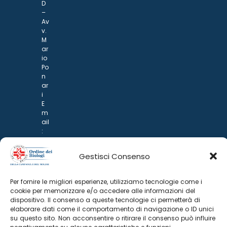
D
–
Av
v.
M
ar
io
Po
n
ar
i
E
m
ail
:
rp
d
Gestisci Consenso
@
p
o
Per fornire le migliori esperienze, utilizziamo tecnologie come i
n
cookie per memorizzare e/o accedere alle informazioni del
ar
dispositivo. Il consenso a queste tecnologie ci permetterà di
i.it
elaborare dati come il comportamento di navigazione o ID unici
su questo sito. Non acconsentire o ritirare il consenso può influire