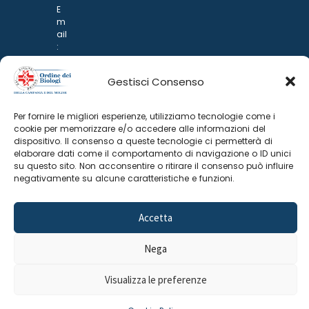
E
m
ail
:
rp
d
Gestisci Consenso
@
p
o
Per fornire le migliori esperienze, utilizziamo tecnologie come i
n
cookie per memorizzare e/o accedere alle informazioni del
ar
dispositivo. Il consenso a queste tecnologie ci permetterà di
i.it
elaborare dati come il comportamento di navigazione o ID unici
su questo sito. Non acconsentire o ritirare il consenso può influire
negativamente su alcune caratteristiche e funzioni.
Accetta
Nega
©
2025 Odine Biologi della Campania
Cookie Policy
–
Visualizza le preferenze
e del Molise
Privacy Policy