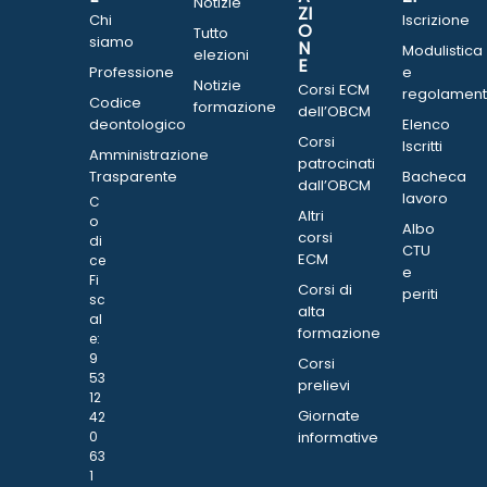
Notizie
ZI
Chi
Iscrizione
O
Tutto
siamo
N
Modulistica
elezioni
E
Professione
e
Notizie
Corsi ECM
regolament
Codice
formazione
dell’OBCM
deontologico
Elenco
Corsi
Iscritti
Amministrazione
patrocinati
Trasparente
Bacheca
dall’OBCM
lavoro
C
Altri
o
Albo
corsi
di
CTU
ECM
ce
e
Fi
Corsi di
periti
sc
alta
al
formazione
e:
9
Corsi
53
prelievi
12
Giornate
42
0
informative
63
1