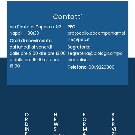
Contatti
Via Ponte di Tappia n. 82
PEC:
Napoli – 80133
protocollo.obcampaniamol
ise@pec.it
Orari di ricevimento:
dal lunedì al venerdì
Segreteria:
dalle ore 9.00 alle ore 13.00
segreteria@biologicampa
e dalle ore 15.00 alle ore
niamolise.it
16.00
Telefono:
081.9226806
O
N
F
S
R
E
O
E
D
W
R
R
IN
S
M
VI
E
A
ZI