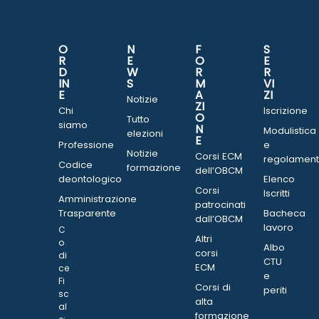
O
N
F
S
R
E
O
E
D
W
R
R
IN
S
M
VI
E
A
ZI
Notizie
ZI
Chi
Iscrizione
O
Tutto
siamo
N
Modulistica
elezioni
E
Professione
e
Notizie
Corsi ECM
regolament
Codice
formazione
dell’OBCM
deontologico
Elenco
Corsi
Iscritti
Amministrazione
patrocinati
Trasparente
Bacheca
dall’OBCM
lavoro
C
Altri
o
Albo
corsi
di
CTU
ECM
ce
e
Fi
Corsi di
periti
sc
alta
al
formazione