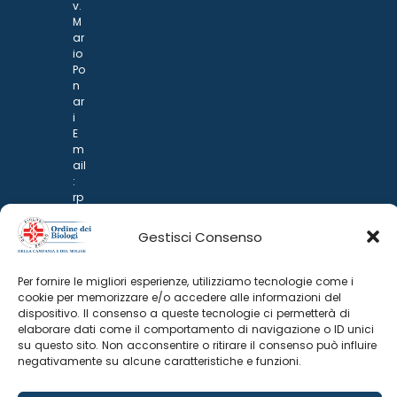
v.
M
ar
io
Po
n
ar
i
E
m
ail
:
rp
d
@
Gestisci Consenso
p
o
n
Per fornire le migliori esperienze, utilizziamo tecnologie come i
ar
cookie per memorizzare e/o accedere alle informazioni del
i.it
dispositivo. Il consenso a queste tecnologie ci permetterà di
elaborare dati come il comportamento di navigazione o ID unici
su questo sito. Non acconsentire o ritirare il consenso può influire
negativamente su alcune caratteristiche e funzioni.