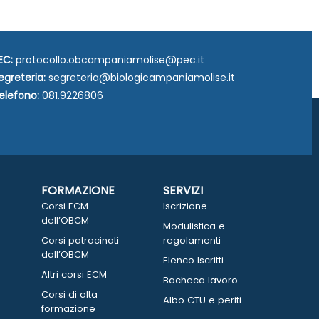
EC:
protocollo.obcampaniamolise@pec.it
egreteria:
segreteria@biologicampaniamolise.it
elefono:
081.9226806
FORMAZIONE
SERVIZI
Corsi ECM
Iscrizione
dell’OBCM
Modulistica e
Corsi patrocinati
regolamenti
dall’OBCM
Elenco Iscritti
Altri corsi ECM
Bacheca lavoro
Corsi di alta
Albo CTU e periti
formazione