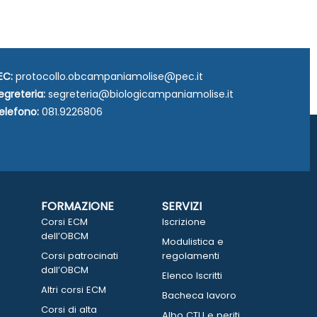
EC:
protocollo.obcampaniamolise@pec.it
egreteria:
segreteria@biologicampaniamolise.it
elefono:
081.9226806
FORMAZIONE
SERVIZI
Corsi ECM
Iscrizione
dell’OBCM
Modulistica e
Corsi patrocinati
regolamenti
dall’OBCM
Elenco Iscritti
Altri corsi ECM
Bacheca lavoro
Corsi di alta
Albo CTU e periti