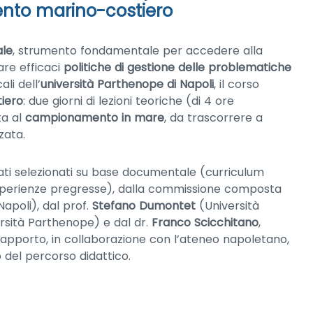
ento marino-costiero
ale
, strumento fondamentale per accedere alla
are efficaci
politiche di gestione delle problematiche
ali dell’
università Parthenope di Napoli
, il corso
iero
: due giorni di lezioni teoriche (di 4 ore
ta al
campionamento in mare
, da trascorrere a
zata.
stati selezionati su base documentale (curriculum
d esperienze pregresse), dalla commissione composta
apoli), dal prof.
Stefano Dumontet
(Università
rsità Parthenope) e dal dr.
Franco Scicchitano
,
ui apporto, in collaborazione con l’ateneo napoletano,
 del percorso didattico.