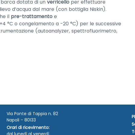
 barca dotata di un
verricello
per effettuare
lievo d’acqua dal mare (con bottiglia Niskin).
he il
pre-trattamento
e
 +4 °C o congelamento a -20 °C) per le successive
trumentazione (autoanalyzer, spettrofluorimetro,
Via Ponte di Tappia n. 82
P
Napoli – 80133
S
Orari di ricevimento:
T
dal lunedì al venerdì