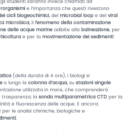
gli studenti saranno invece chiamati ad
crorganismi
e l’importanza che questi rivestono
dei cicli biogeochimici
, del
microbial loop
e del
viral
ta microbica
, il
fenomeno della contaminazione
ione delle acque marine
adibite alla
balneazione
, per
chicoltura
e per la
movimentazione dei sedimenti
atica
(della durata di 4 ore), i biologi si
e
o lungo la
colonna d’acqua
, su
stazioni singole
umentazione utilizzata in mare, che comprenderà
a trasparenza; la
sonda multiparametrica CTD
per la
inità e fluorescenza delle acque. E ancora:
 per le analisi chimiche, biologiche e
dimenti
.