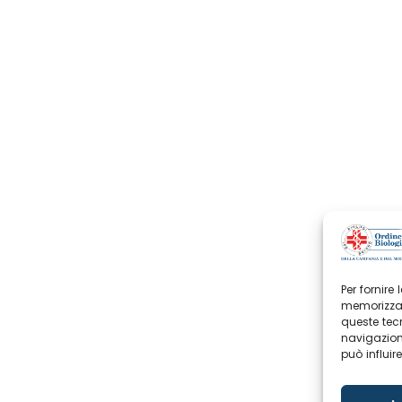
Per fornire
memorizzar
queste tec
navigazione
può influir