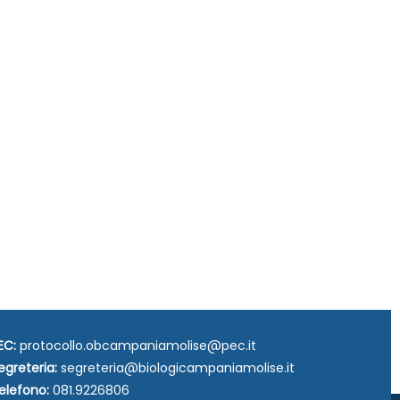
EC:
protocollo.obcampaniamolise@pec.it
egreteria:
segreteria@biologicampaniamolise.it
elefono:
081.9226806