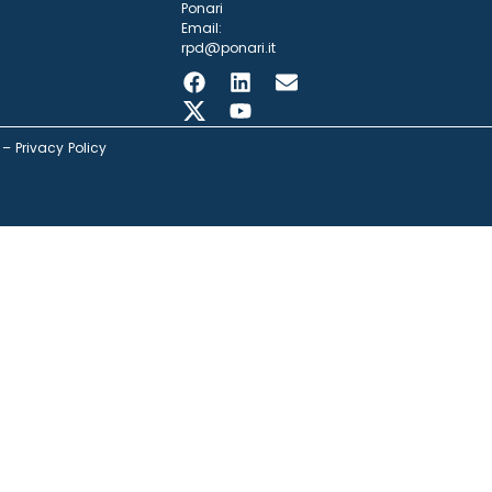
Ponari
Email:
rpd@ponari.it
–
Privacy Policy