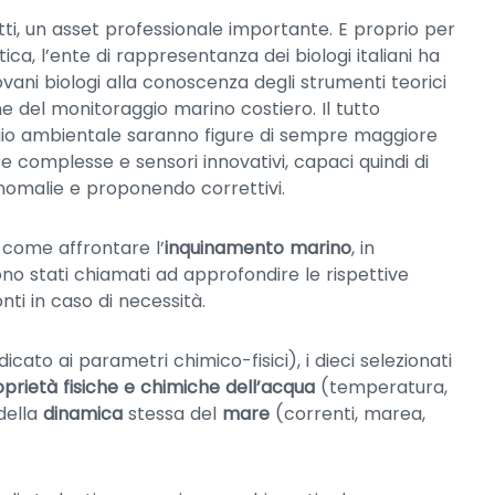
ti, un asset professionale importante. E proprio per
ca, l’ente di rappresentanza dei biologi italiani ha
ovani biologi alla conoscenza degli strumenti teorici
ne del monitoraggio marino costiero. Il tutto
ggio ambientale saranno figure di sempre maggiore
e complesse e sensori innovativi, capaci quindi di
anomalie e proponendo correttivi.
su come affrontare l’
inquinamento marino
, in
 sono stati chiamati ad approfondire le rispettive
ti in caso di necessità.
ato ai parametri chimico-fisici), i dieci selezionati
prietà fisiche e chimiche dell’acqua
(temperatura,
 della
dinamica
stessa del
mare
(correnti, marea,