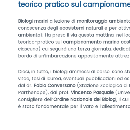
teorico pratico sul campionam
Biologi marini
a lezione di
monitoraggio ambient
conoscenza degli
ecosistemi naturali
e per attiv
ambientali
. Ha preso il via questa mattina, nei loc
teorico-pratico sul
campionamento marino cost
ciascuna) cui seguirà una terza giornata, dedica
bordo di un’imbarcazione appositamente attrez
Dieci, in tutto, i biologi ammessi al corso: sono 
vitae, tesi di laurea, eventuali pubblicazioni e
dal dr.
Fabio Conversano
(Stazione Zoologica di N
Parthenope), dal prof.
Vincenzo Pasquale
(Unive
consigliere dell’
Ordine Nazionale dei Biologi
, il c
è stato fondamentale per il varo e l’allestimento