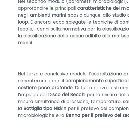
Nel secondo modulo (parametri microbiologici), 
approfondire le principali
caratteristiche dei mi
negli
ambienti marini
: spazio dunque, allo
studio 
loop
. E ancora: ecco spiegate le tecniche di
con
fecale
, i cenni sulla
normativa
per la
classificaz
la
classificazione delle acque adibite alla mollus
marini
.
Nel terzo e conclusivo modulo, l’
esercitazione pr
cimenteranno con il
campionamento superficial
costiere poco profonde
. Di tutto rilievo la str
l’impiego del
Disco del Secchi
per la misura dell
misura simultanea di pressione, temperatura, sal
la
Bottiglia tipo Niskin
per il prelievo dei campioni
microbiologiche e la
Benna per il prelievo dei se