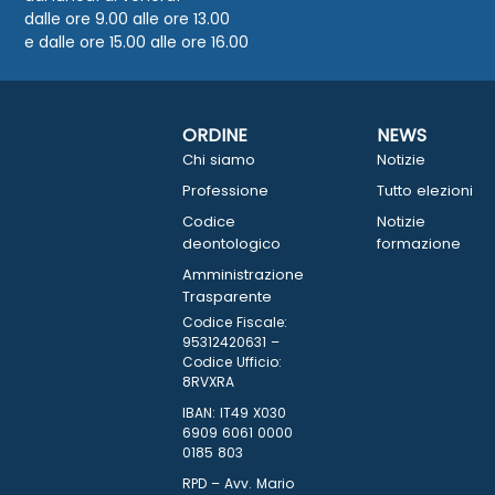
dalle ore 9.00 alle ore 13.00
e dalle ore 15.00 alle ore 16.00
ORDINE
NEWS
Chi siamo
Notizie
Professione
Tutto elezioni
Codice
Notizie
deontologico
formazione
Amministrazione
Trasparente
Codice Fiscale:
95312420631 –
Codice Ufficio:
8RVXRA
IBAN: IT49 X030
6909 6061 0000
0185 803
RPD – Avv. Mario