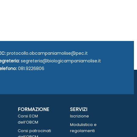
EC:
protocollo.obcampaniamolise@pec.it
egreteria:
segreteria@biologicampaniamolise.it
elefono:
081.9226806
FORMAZIONE
SERVIZI
Corsi ECM
Iscrizione
dell’OBCM
Modulistica e
Corsi patrocinati
regolamenti
dall’OBCM