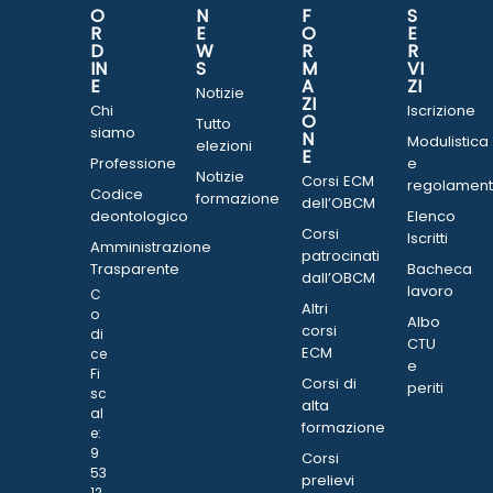
O
N
F
S
R
E
O
E
D
W
R
R
IN
S
M
VI
E
A
ZI
Notizie
ZI
Chi
Iscrizione
O
Tutto
siamo
N
Modulistica
elezioni
E
Professione
e
Notizie
Corsi ECM
regolament
Codice
formazione
dell’OBCM
deontologico
Elenco
Corsi
Iscritti
Amministrazione
patrocinati
Trasparente
Bacheca
dall’OBCM
lavoro
C
Altri
o
Albo
corsi
di
CTU
ECM
ce
e
Fi
Corsi di
periti
sc
alta
al
formazione
e:
9
Corsi
53
prelievi
12