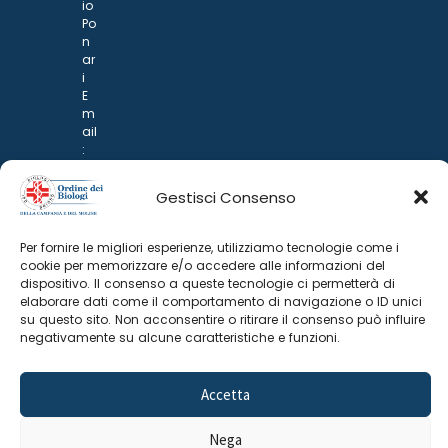
io
Po
n
ar
i
E
m
ail
:
rp
d
Gestisci Consenso
@
p
o
Per fornire le migliori esperienze, utilizziamo tecnologie come i
n
cookie per memorizzare e/o accedere alle informazioni del
ar
dispositivo. Il consenso a queste tecnologie ci permetterà di
i.it
elaborare dati come il comportamento di navigazione o ID unici
su questo sito. Non acconsentire o ritirare il consenso può influire
negativamente su alcune caratteristiche e funzioni.
Accetta
Nega