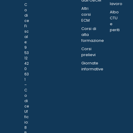
dall’OBCM
lavoro
C
Altri
o
Albo
corsi
di
CTU
ECM
ce
e
Fi
Corsi di
periti
sc
alta
al
formazione
e:
9
Corsi
53
prelievi
12
Giornate
42
0
informative
63
1
–
C
o
di
ce
Uf
fic
io:
8
R