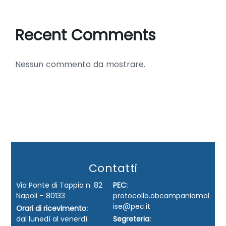
Recent Comments
Nessun commento da mostrare.
Contatti
Via Ponte di Tappia n. 82
PEC:
Napoli – 80133
protocollo.obcampaniamol
ise@pec.it
Orari di ricevimento:
dal lunedì al venerdì
Segreteria: