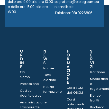
dalle ore 9.00 alle ore 13.00
segreteria@biologicampa
e dalle ore 15.00 alle ore
niamolise.it
16.00
Telefono:
081.9226806
O
N
F
S
R
E
O
E
D
W
R
R
IN
S
M
VI
E
A
ZI
Notizie
ZI
Chi
Iscrizione
O
Tutto
siamo
N
Modulistica
elezioni
E
Professione
e
Notizie
Corsi ECM
regolament
Codice
formazione
dell’OBCM
deontologico
Elenco
Corsi
Iscritti
Amministrazione
patrocinati
Trasparente
Bacheca