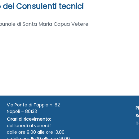
 dei Consulenti tecnici
ribunale di Santa Maria Capua Vetere
Via Ponte di Tappia n. 82
P
Napoli – 80133
S
Orari di ricevimento:
T
dal lunedì al venerdì
dalle ore 9.00 alle ore 13.00
e dalle ore 15.00 alle ore 16.00