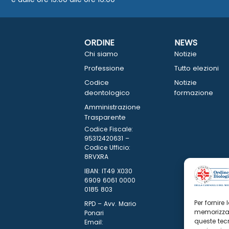
ORDINE
NEWS
Chi siamo
Notizie
Professione
Tutto elezioni
Codice
Notizie
deontologico
formazione
Amministrazione
Trasparente
Codice Fiscale:
95312420631 –
Codice Ufficio:
8RVXRA
IBAN: IT49 X030
6909 6061 0000
0185 803
Per fornire
RPD – Avv. Mario
memorizzar
Ponari
queste tec
Email: