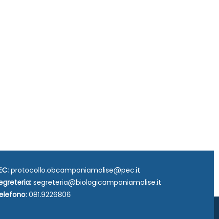
EC:
protocollo.obcampaniamolise@pec.it
egreteria:
segreteria@biologicampaniamolise.it
elefono:
081.9226806