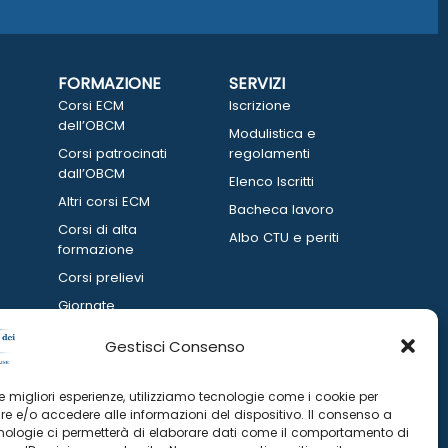
FORMAZIONE
SERVIZI
Corsi ECM
Iscrizione
dell’OBCM
Modulistica e
Corsi patrocinati
regolamenti
dall’OBCM
Elenco Iscritti
Altri corsi ECM
Bacheca lavoro
Corsi di alta
Albo CTU e periti
formazione
Corsi prelievi
Giornate
informative
Gestisci Consenso
 le migliori esperienze, utilizziamo tecnologie come i cookie per
e e/o accedere alle informazioni del dispositivo. Il consenso a
nologie ci permetterà di elaborare dati come il comportamento di