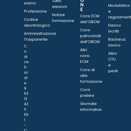
O
Tutto
siamo
N
Modulistica
elezioni
E
Professione
e
Notizie
Corsi ECM
regolament
Codice
formazione
dell’OBCM
deontologico
Elenco
Corsi
Iscritti
Amministrazione
patrocinati
Trasparente
Bacheca
dall’OBCM
lavoro
C
Altri
o
Albo
corsi
di
CTU
ECM
ce
e
Fi
Corsi di
periti
sc
alta
al
formazione
e:
9
Corsi
53
prelievi
12
Giornate
42
0
informative
63
1
–
C