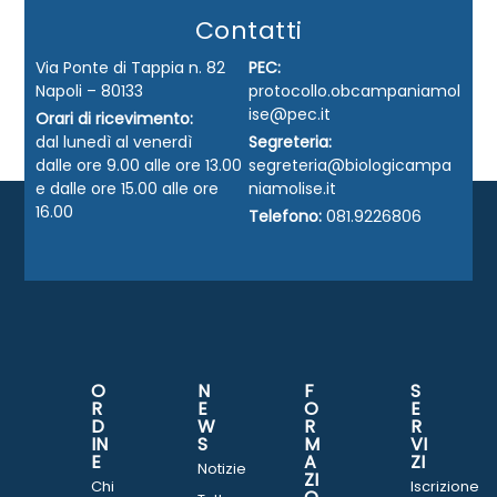
Contatti
Via Ponte di Tappia n. 82
PEC:
Napoli – 80133
protocollo.obcampaniamol
ise@pec.it
Orari di ricevimento:
dal lunedì al venerdì
Segreteria:
dalle ore 9.00 alle ore 13.00
segreteria@biologicampa
e dalle ore 15.00 alle ore
niamolise.it
16.00
Telefono:
081.9226806
O
N
F
S
R
E
O
E
D
W
R
R
IN
S
M
VI
E
A
ZI
Notizie
ZI
Chi
Iscrizione