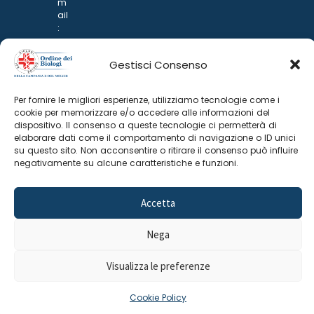
m
ail
:
rp
d
Gestisci Consenso
@
p
o
Per fornire le migliori esperienze, utilizziamo tecnologie come i
n
cookie per memorizzare e/o accedere alle informazioni del
ar
dispositivo. Il consenso a queste tecnologie ci permetterà di
i.it
elaborare dati come il comportamento di navigazione o ID unici
su questo sito. Non acconsentire o ritirare il consenso può influire
negativamente su alcune caratteristiche e funzioni.
Accetta
Nega
©
2025 Odine Biologi della Campania
Cookie Policy
–
e del Molise
Privacy Policy
Visualizza le preferenze
Cookie Policy