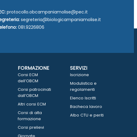
EC:
protocollo.obcampaniamolise@pec.it
egreteria:
segreteria@biologicampaniamolise.it
elefono:
081.9226806
FORMAZIONE
SERVIZI
Corsi ECM
Iscrizione
dell’OBCM
Modulistica e
Corsi patrocinati
regolamenti
dall’OBCM
Elenco Iscritti
Altri corsi ECM
Bacheca lavoro
Corsi di alta
Albo CTU e periti
formazione
Corsi prelievi
Giornate