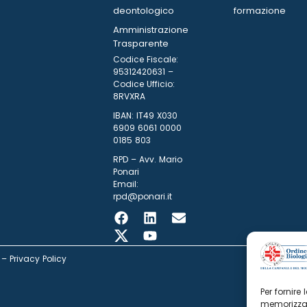
deontologico
formazione
Amministrazione
Trasparente
Codice Fiscale:
95312420631 –
Codice Ufficio:
8RVXRA
IBAN: IT49 X030
6909 6061 0000
0185 803
RPD – Avv. Mario
Ponari
Email:
rpd@ponari.it
–
Privacy Policy
Per fornire
memorizzar