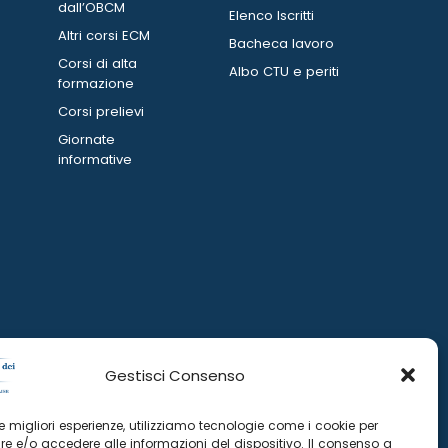
dall’OBCM
Elenco Iscritti
Altri corsi ECM
Bacheca lavoro
Corsi di alta
Albo CTU e periti
formazione
Corsi prelievi
Giornate
informative
Gestisci Consenso
 le migliori esperienze, utilizziamo tecnologie come i cookie per
e e/o accedere alle informazioni del dispositivo. Il consenso a