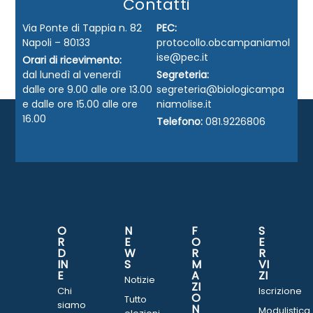
Contatti
Via Ponte di Tappia n. 82
PEC:
Napoli – 80133
protocollo.obcampaniamol
ise@pec.it
Orari di ricevimento:
dal lunedì al venerdì
Segreteria:
dalle ore 9.00 alle ore 13.00
segreteria@biologicampa
e dalle ore 15.00 alle ore
niamolise.it
16.00
Telefono:
081.9226806
O
N
F
S
R
E
O
E
D
W
R
R
IN
S
M
VI
E
A
ZI
Notizie
ZI
Chi
Iscrizione
O
Tutto
siamo
N
Modulistica