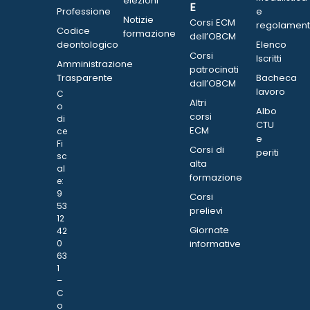
elezioni
E
Professione
e
Notizie
Corsi ECM
regolament
Codice
formazione
dell’OBCM
deontologico
Elenco
Corsi
Iscritti
Amministrazione
patrocinati
Trasparente
Bacheca
dall’OBCM
lavoro
C
Altri
o
Albo
corsi
di
CTU
ECM
ce
e
Fi
Corsi di
periti
sc
alta
al
formazione
e:
9
Corsi
53
prelievi
12
Giornate
42
0
informative
63
1
–
C
o