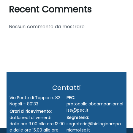
Recent Comments
Nessun commento da mostrare.
Contatti
Via Ponte di Tappia n. 82
PEC:
Napoli – 80133
protocollo.obcampaniamol
ise@pec.it
Orari di ricevimento:
dal lunedì al venerdì
Segreteria:
dalle ore 9.00 alle ore 13.00
segreteria@biologicampa
e dalle ore 15.00 alle ore
niamolise.it