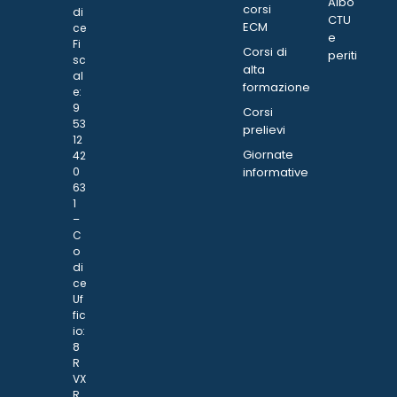
Albo
corsi
di
CTU
ECM
ce
e
Fi
Corsi di
periti
sc
alta
al
formazione
e:
9
Corsi
53
prelievi
12
Giornate
42
0
informative
63
1
–
C
o
di
ce
Uf
fic
io:
8
R
VX
R