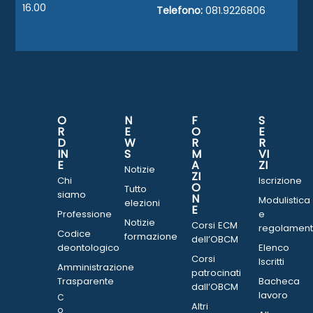
16.00
Telefono:
081.9226806
O
N
F
S
R
E
O
E
D
W
R
R
IN
S
M
VI
E
A
ZI
Notizie
ZI
Chi
Iscrizione
O
Tutto
siamo
N
Modulistica
elezioni
E
Professione
e
Notizie
Corsi ECM
regolament
Codice
formazione
dell’OBCM
deontologico
Elenco
Corsi
Iscritti
Amministrazione
patrocinati
Trasparente
Bacheca
dall’OBCM
lavoro
C
Altri
o