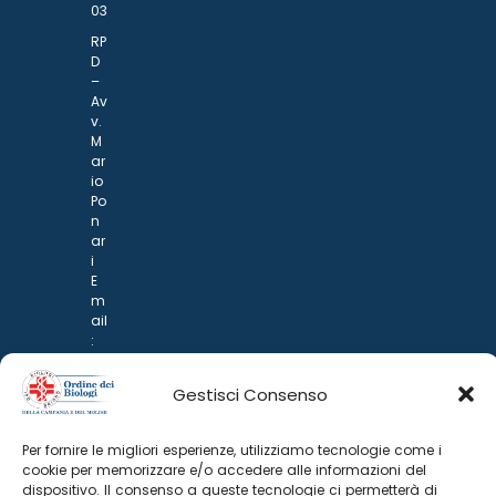
03
RP
D
–
Av
v.
M
ar
io
Po
n
ar
i
E
m
ail
:
rp
d
Gestisci Consenso
@
p
o
Per fornire le migliori esperienze, utilizziamo tecnologie come i
n
cookie per memorizzare e/o accedere alle informazioni del
ar
dispositivo. Il consenso a queste tecnologie ci permetterà di