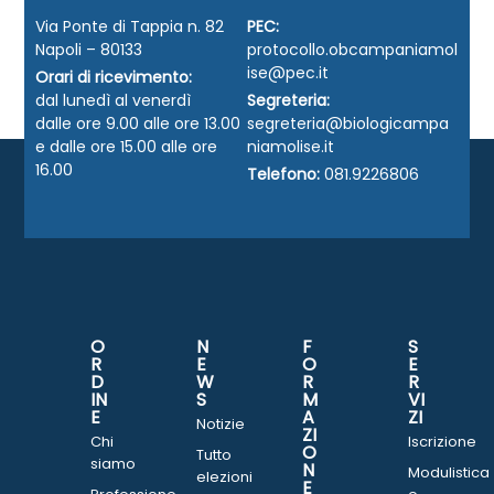
Via Ponte di Tappia n. 82
PEC:
Napoli – 80133
protocollo.obcampaniamol
ise@pec.it
Orari di ricevimento:
dal lunedì al venerdì
Segreteria:
dalle ore 9.00 alle ore 13.00
segreteria@biologicampa
e dalle ore 15.00 alle ore
niamolise.it
16.00
Telefono:
081.9226806
O
N
F
S
R
E
O
E
D
W
R
R
IN
S
M
VI
E
A
ZI
Notizie
ZI
Chi
Iscrizione
O
Tutto
siamo
N
Modulistica
elezioni
E