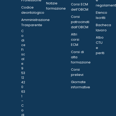
Professione
e
Notizie
Corsi ECM
regolament
Codice
formazione
dell’OBCM
deontologico
Elenco
Corsi
Iscritti
Amministrazione
patrocinati
Trasparente
Bacheca
dall’OBCM
lavoro
C
Altri
o
Albo
corsi
di
CTU
ECM
ce
e
Fi
Corsi di
periti
sc
alta
al
formazione
e:
9
Corsi
53
prelievi
12
Giornate
42
0
informative
63
1
–
C
o
di