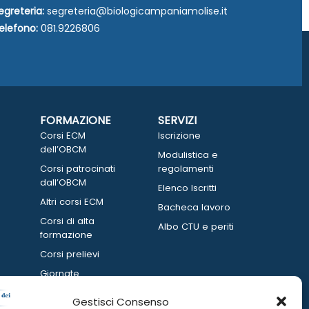
egreteria:
segreteria@biologicampaniamolise.it
elefono:
081.9226806
FORMAZIONE
SERVIZI
Corsi ECM
Iscrizione
dell’OBCM
Modulistica e
Corsi patrocinati
regolamenti
dall’OBCM
Elenco Iscritti
Altri corsi ECM
Bacheca lavoro
Corsi di alta
Albo CTU e periti
formazione
Corsi prelievi
Giornate
informative
Gestisci Consenso