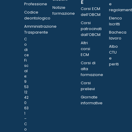
E
Professione
e
Notizie
Corsi ECM
regolament
Codice
formazione
dell’OBCM
deontologico
Elenco
Corsi
Iscritti
Amministrazione
patrocinati
Trasparente
Bacheca
dall’OBCM
lavoro
C
Altri
o
Albo
corsi
di
CTU
ECM
ce
e
Fi
Corsi di
periti
sc
alta
al
formazione
e:
9
Corsi
53
prelievi
12
Giornate
42
0
informative
63
1
–
C
o