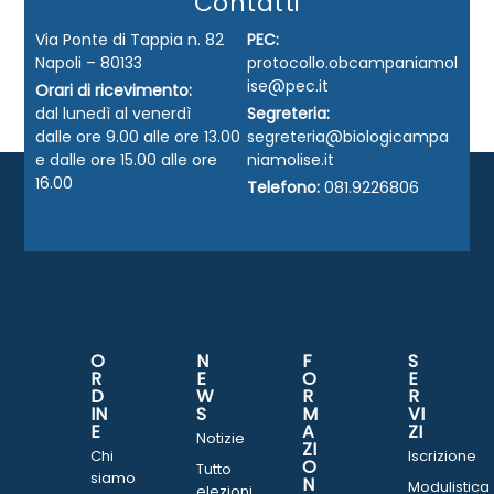
Contatti
Via Ponte di Tappia n. 82
PEC:
Napoli – 80133
protocollo.obcampaniamol
ise@pec.it
Orari di ricevimento:
dal lunedì al venerdì
Segreteria:
dalle ore 9.00 alle ore 13.00
segreteria@biologicampa
e dalle ore 15.00 alle ore
niamolise.it
16.00
Telefono:
081.9226806
O
N
F
S
R
E
O
E
D
W
R
R
IN
S
M
VI
E
A
ZI
Notizie
ZI
Chi
Iscrizione
O
Tutto
siamo
N
Modulistica
elezioni