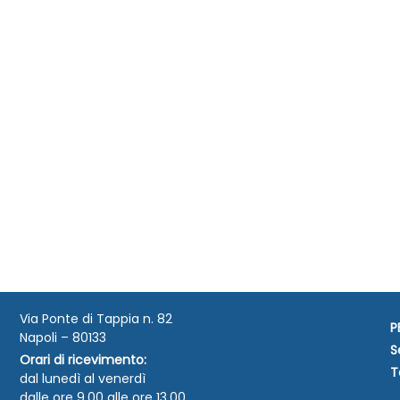
Via Ponte di Tappia n. 82
P
Napoli – 80133
S
Orari di ricevimento:
T
dal lunedì al venerdì
dalle ore 9.00 alle ore 13.00