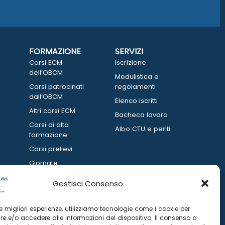
FORMAZIONE
SERVIZI
Corsi ECM
Iscrizione
dell’OBCM
Modulistica e
Corsi patrocinati
regolamenti
dall’OBCM
Elenco Iscritti
Altri corsi ECM
Bacheca lavoro
Corsi di alta
Albo CTU e periti
formazione
Corsi prelievi
Giornate
informative
Gestisci Consenso
 le migliori esperienze, utilizziamo tecnologie come i cookie per
e e/o accedere alle informazioni del dispositivo. Il consenso a