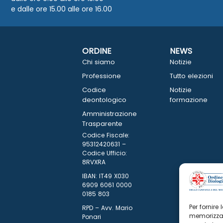
e dalle ore 15.00 alle ore 16.00
ORDINE
NEWS
Chi siamo
Notizie
Professione
Tutto elezioni
Codice
Notizie
deontologico
formazione
Amministrazione
Trasparente
Codice Fiscale:
95312420631 –
Codice Ufficio:
8RVXRA
IBAN: IT49 X030
6909 6061 0000
0185 803
Per fornire
RPD – Avv. Mario
memorizzar
Ponari