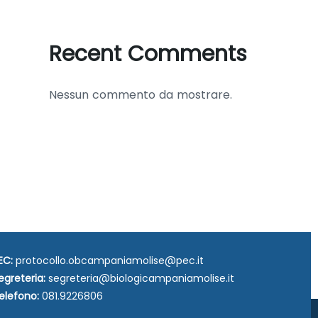
Recent Comments
Nessun commento da mostrare.
EC:
protocollo.obcampaniamolise@pec.it
egreteria:
segreteria@biologicampaniamolise.it
elefono:
081.9226806