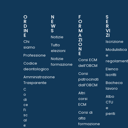
O
N
F
S
R
E
O
E
D
W
R
R
IN
S
M
VI
E
A
ZI
Notizie
ZI
Chi
Iscrizione
O
Tutto
siamo
N
Modulistica
elezioni
E
Professione
e
Notizie
Corsi ECM
regolament
Codice
formazione
dell’OBCM
deontologico
Elenco
Corsi
Iscritti
Amministrazione
patrocinati
Trasparente
Bacheca
dall’OBCM
lavoro
C
Altri
o
Albo
corsi
di
CTU
ECM
ce
e
Fi
Corsi di
periti
sc
alta
al
formazione
e: