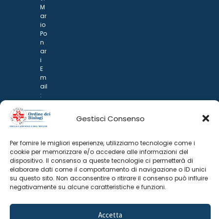
M
ar
io
Po
n
ar
i
E
m
ail
:
rp
d
Gestisci Consenso
@
p
o
Per fornire le migliori esperienze, utilizziamo tecnologie come i
n
cookie per memorizzare e/o accedere alle informazioni del
ar
dispositivo. Il consenso a queste tecnologie ci permetterà di
i.it
elaborare dati come il comportamento di navigazione o ID unici
su questo sito. Non acconsentire o ritirare il consenso può influire
negativamente su alcune caratteristiche e funzioni.
Accetta