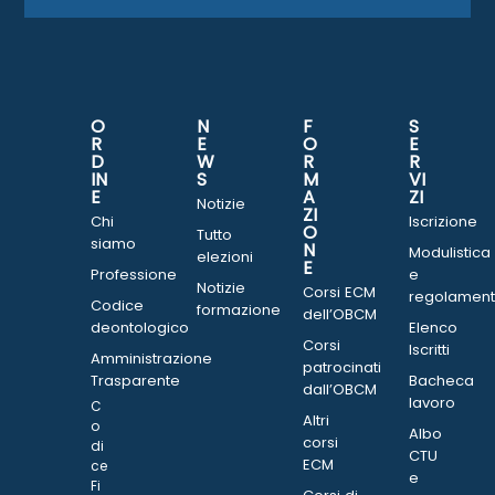
O
N
F
S
R
E
O
E
D
W
R
R
IN
S
M
VI
E
A
ZI
Notizie
ZI
Chi
Iscrizione
O
Tutto
siamo
N
Modulistica
elezioni
E
Professione
e
Notizie
Corsi ECM
regolament
Codice
formazione
dell’OBCM
deontologico
Elenco
Corsi
Iscritti
Amministrazione
patrocinati
Trasparente
Bacheca
dall’OBCM
lavoro
C
Altri
o
Albo
corsi
di
CTU
ECM
ce
e
Fi