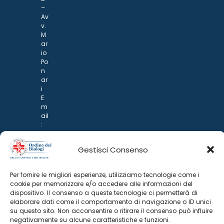
–
Av
v.
M
ar
io
Po
n
ar
i
E
m
ail
:
rp
d
Gestisci Consenso
@
p
o
Per fornire le migliori esperienze, utilizziamo tecnologie come i
n
cookie per memorizzare e/o accedere alle informazioni del
ar
dispositivo. Il consenso a queste tecnologie ci permetterà di
i.it
elaborare dati come il comportamento di navigazione o ID unici
su questo sito. Non acconsentire o ritirare il consenso può influire
negativamente su alcune caratteristiche e funzioni.