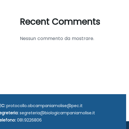
Recent Comments
Nessun commento da mostrare.
EC:
protocollo.obcampaniamolise@pec.it
egreteria:
segreteria@biologicampaniamolise.it
elefono:
081.9226806