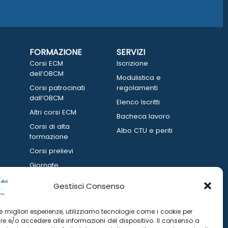
FORMAZIONE
SERVIZI
Corsi ECM
Iscrizione
dell’OBCM
Modulistica e
Corsi patrocinati
regolamenti
dall’OBCM
Elenco Iscritti
Altri corsi ECM
Bacheca lavoro
Corsi di alta
Albo CTU e periti
formazione
Corsi prelievi
Giornate
informative
Gestisci Consenso
 le migliori esperienze, utilizziamo tecnologie come i cookie per
e e/o accedere alle informazioni del dispositivo. Il consenso a