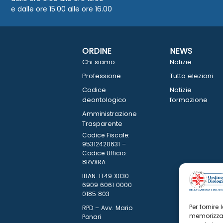
e dalle ore 15.00 alle ore 16.00
ORDINE
NEWS
Chi siamo
Notizie
Professione
Tutto elezioni
Codice
Notizie
deontologico
formazione
Amministrazione
Trasparente
Codice Fiscale:
95312420631 –
Codice Ufficio:
8RVXRA
IBAN: IT49 X030
6909 6061 0000
0185 803
Per fornire
RPD – Avv. Mario
memorizzar
Ponari