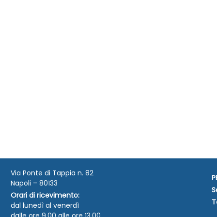
Via Ponte di Tappia n. 82
P
Napoli – 80133
S
Orari di ricevimento:
T
dal lunedì al venerdì
dalle ore 9.00 alle ore 13.00