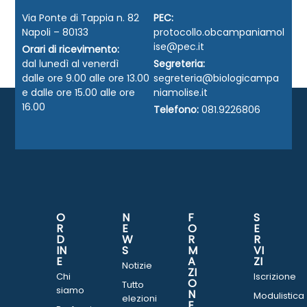
Via Ponte di Tappia n. 82
PEC:
Napoli – 80133
protocollo.obcampaniamol
ise@pec.it
Orari di ricevimento:
dal lunedì al venerdì
Segreteria:
dalle ore 9.00 alle ore 13.00
segreteria@biologicampa
e dalle ore 15.00 alle ore
niamolise.it
16.00
Telefono:
081.9226806
O
N
F
S
R
E
O
E
D
W
R
R
IN
S
M
VI
E
A
ZI
Notizie
ZI
Chi
Iscrizione
O
Tutto
siamo
N
Modulistica
elezioni
E