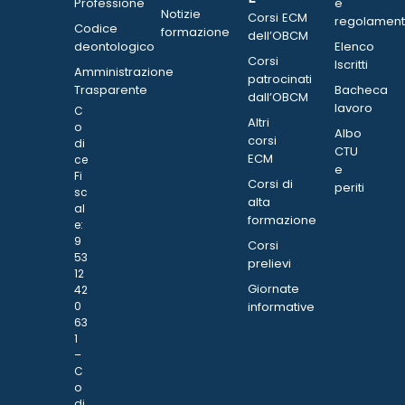
Professione
e
Notizie
Corsi ECM
regolament
Codice
formazione
dell’OBCM
deontologico
Elenco
Corsi
Iscritti
Amministrazione
patrocinati
Trasparente
Bacheca
dall’OBCM
lavoro
C
Altri
o
Albo
corsi
di
CTU
ECM
ce
e
Fi
Corsi di
periti
sc
alta
al
formazione
e:
9
Corsi
53
prelievi
12
Giornate
42
0
informative
63
1
–
C
o
di