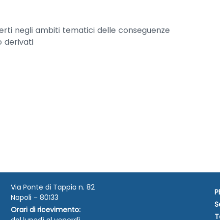
sperti negli ambiti tematici delle conseguenze
 derivati
Via Ponte di Tappia n. 82
P
Napoli – 80133
S
Orari di ricevimento:
T
dal lunedì al venerdì