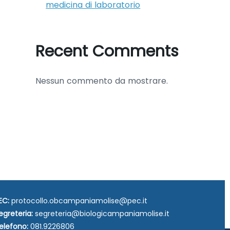
medicina di laboratorio
Recent Comments
Nessun commento da mostrare.
EC:
protocollo.obcampaniamolise@pec.it
egreteria:
segreteria@biologicampaniamolise.it
elefono:
081.9226806