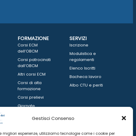
FORMAZIONE
SERVIZI
Corsi ECM
Iscrizione
dell’OBCM
Modulistica e
Corsi patrocinati
regolamenti
dall’OBCM
Elenco Iscritti
Altri corsi ECM
Bacheca lavoro
Corsi di alta
Albo CTU e periti
formazione
Corsi prelievi
Giornate
informative
Gestisci Consenso
 le migliori esperienze, utilizziamo tecnologie come i cookie per