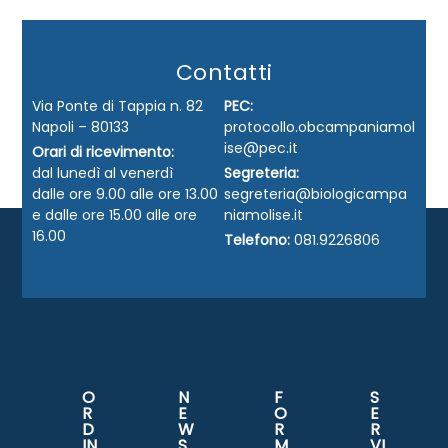
Contatti
Via Ponte di Tappia n. 82
PEC:
Napoli – 80133
protocollo.obcampaniamol
ise@pec.it
Orari di ricevimento:
dal lunedì al venerdì
Segreteria:
dalle ore 9.00 alle ore 13.00
segreteria@biologicampa
e dalle ore 15.00 alle ore
niamolise.it
16.00
Telefono:
081.9226806
O
N
F
S
R
E
O
E
D
W
R
R
IN
S
M
VI