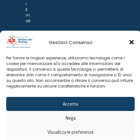
i
E
m
ail
:
rp
d
Gestisci Consenso
@
p
o
Per fornire le migliori esperienze, utilizziamo tecnologie come i
n
cookie per memorizzare e/o accedere alle informazioni del
ar
dispositivo. Il consenso a queste tecnologie ci permetterà di
i.it
elaborare dati come il comportamento di navigazione o ID unici
su questo sito. Non acconsentire o ritirare il consenso può influire
negativamente su alcune caratteristiche e funzioni.
Accetta
Nega
©
2025 Odine Biologi della Campania
Cookie Policy
–
Visualizza le preferenze
e del Molise
Privacy Policy