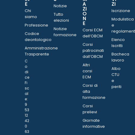
E
A
ZI
Notizie
ZI
Chi
Iscrizione
O
Tutto
siamo
N
Modulistica
elezioni
E
Professione
e
Notizie
Corsi ECM
regolament
Codice
formazione
dell’OBCM
deontologico
Elenco
Corsi
Iscritti
Amministrazione
patrocinati
Trasparente
Bacheca
dall’OBCM
lavoro
C
Altri
o
Albo
corsi
di
CTU
ECM
ce
e
Fi
Corsi di
periti
sc
alta
al
formazione
e:
9
Corsi
53
prelievi
12
Giornate
42
0
informative
63