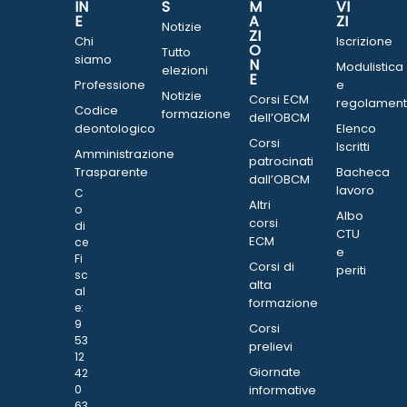
IN
S
M
VI
E
A
ZI
Notizie
ZI
Chi
Iscrizione
O
Tutto
siamo
N
Modulistica
elezioni
E
Professione
e
Notizie
Corsi ECM
regolament
Codice
formazione
dell’OBCM
deontologico
Elenco
Corsi
Iscritti
Amministrazione
patrocinati
Trasparente
Bacheca
dall’OBCM
lavoro
C
Altri
o
Albo
corsi
di
CTU
ECM
ce
e
Fi
Corsi di
periti
sc
alta
al
formazione
e:
9
Corsi
53
prelievi
12
Giornate
42
0
informative
63