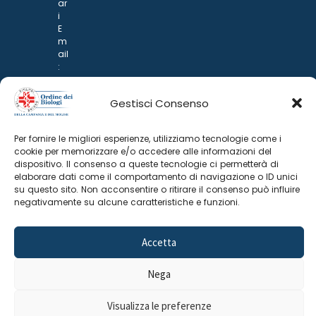
ar
i
E
m
ail
:
rp
d
Gestisci Consenso
@
p
o
Per fornire le migliori esperienze, utilizziamo tecnologie come i
n
cookie per memorizzare e/o accedere alle informazioni del
ar
dispositivo. Il consenso a queste tecnologie ci permetterà di
i.it
elaborare dati come il comportamento di navigazione o ID unici
su questo sito. Non acconsentire o ritirare il consenso può influire
negativamente su alcune caratteristiche e funzioni.
Accetta
Nega
©
2025 Odine Biologi della Campania
Cookie Policy
–
Visualizza le preferenze
e del Molise
Privacy Policy