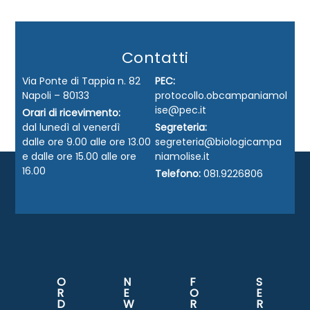
Contatti
Via Ponte di Tappia n. 82
PEC:
Napoli – 80133
protocollo.obcampaniamol
ise@pec.it
Orari di ricevimento:
dal lunedì al venerdì
Segreteria:
dalle ore 9.00 alle ore 13.00
segreteria@biologicampa
e dalle ore 15.00 alle ore
niamolise.it
16.00
Telefono:
081.9226806
O
N
F
S
R
E
O
E
D
W
R
R