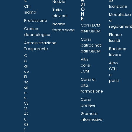
Notizie
ZI
Chi
Iscrizione
O
Tutto
siamo
N
Modulistica
elezioni
E
Professione
e
Notizie
Corsi ECM
regolament
Codice
formazione
dell’OBCM
deontologico
Elenco
Corsi
Iscritti
Amministrazione
patrocinati
Trasparente
Bacheca
dall’OBCM
lavoro
C
Altri
o
Albo
corsi
di
CTU
ECM
ce
e
Fi
Corsi di
periti
sc
alta
al
formazione
e:
9
Corsi
53
prelievi
12
Giornate
42
0
informative
63
1