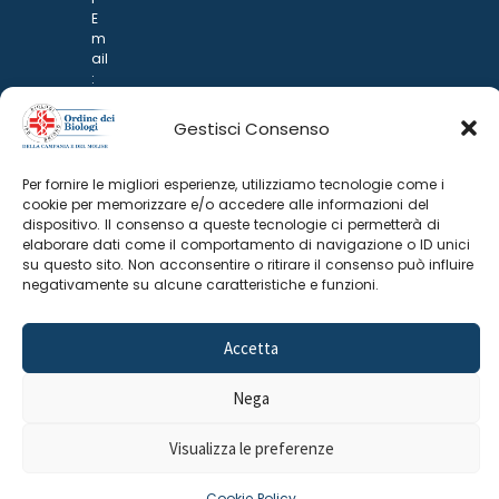
E
m
ail
:
rp
d
Gestisci Consenso
@
p
o
Per fornire le migliori esperienze, utilizziamo tecnologie come i
n
cookie per memorizzare e/o accedere alle informazioni del
ar
dispositivo. Il consenso a queste tecnologie ci permetterà di
i.it
elaborare dati come il comportamento di navigazione o ID unici
su questo sito. Non acconsentire o ritirare il consenso può influire
negativamente su alcune caratteristiche e funzioni.
Accetta
Nega
©
2025 Odine Biologi della Campania
Cookie Policy
–
Visualizza le preferenze
e del Molise
Privacy Policy
Cookie Policy