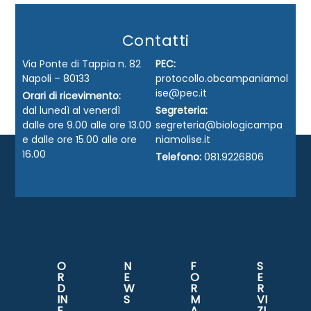
Contatti
Via Ponte di Tappia n. 82
PEC:
Napoli – 80133
protocollo.obcampaniamol
ise@pec.it
Orari di ricevimento:
dal lunedì al venerdì
Segreteria:
dalle ore 9.00 alle ore 13.00
segreteria@biologicampa
e dalle ore 15.00 alle ore
niamolise.it
16.00
Telefono:
081.9226806
O
N
F
S
R
E
O
E
D
W
R
R
IN
S
M
VI
E
A
ZI