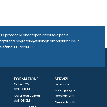
EC:
protocollo.obcampaniamolise@pec.it
egreteria:
segreteria@biologicampaniamolise.it
elefono:
081.9226806
FORMAZIONE
SERVIZI
Corsi ECM
Iscrizione
dell’OBCM
Modulistica e
Corsi patrocinati
regolamenti
dall’OBCM
Elenco Iscritti