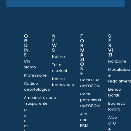
O
N
F
S
R
E
O
E
D
W
R
R
IN
S
M
VI
E
A
ZI
Notizie
ZI
Chi
Iscrizione
O
Tutto
siamo
N
Modulistica
elezioni
E
Professione
e
Notizie
Corsi ECM
regolament
Codice
formazione
dell’OBCM
deontologico
Elenco
Corsi
Iscritti
Amministrazione
patrocinati
Trasparente
Bacheca
dall’OBCM
lavoro
C
Altri
o
Albo
corsi
di
CTU
ECM
ce
e