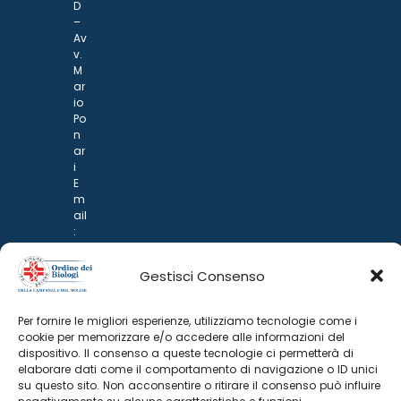
D
–
Av
v.
M
ar
io
Po
n
ar
i
E
m
ail
:
rp
d
Gestisci Consenso
@
p
o
Per fornire le migliori esperienze, utilizziamo tecnologie come i
n
cookie per memorizzare e/o accedere alle informazioni del
ar
dispositivo. Il consenso a queste tecnologie ci permetterà di
i.it
elaborare dati come il comportamento di navigazione o ID unici
su questo sito. Non acconsentire o ritirare il consenso può influire