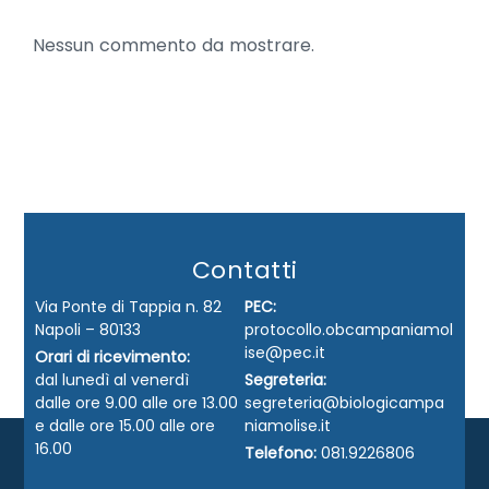
Nessun commento da mostrare.
Contatti
Via Ponte di Tappia n. 82
PEC:
Napoli – 80133
protocollo.obcampaniamol
ise@pec.it
Orari di ricevimento:
dal lunedì al venerdì
Segreteria:
dalle ore 9.00 alle ore 13.00
segreteria@biologicampa
e dalle ore 15.00 alle ore
niamolise.it
16.00
Telefono:
081.9226806