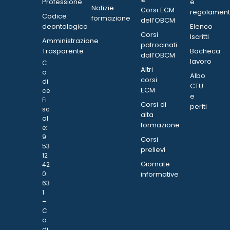
Professione
e
Notizie
Corsi ECM
regolament
Codice
formazione
dell’OBCM
deontologico
Elenco
Corsi
Iscritti
Amministrazione
patrocinati
Trasparente
Bacheca
dall’OBCM
lavoro
C
Altri
o
Albo
corsi
di
CTU
ECM
ce
e
Fi
Corsi di
periti
sc
alta
al
formazione
e:
9
Corsi
53
prelievi
12
Giornate
42
0
informative
63
1
–
C
o
di