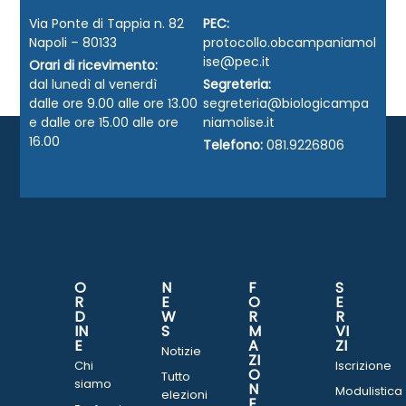
Via Ponte di Tappia n. 82
PEC:
Napoli – 80133
protocollo.obcampaniamol
ise@pec.it
Orari di ricevimento:
dal lunedì al venerdì
Segreteria:
dalle ore 9.00 alle ore 13.00
segreteria@biologicampa
e dalle ore 15.00 alle ore
niamolise.it
16.00
Telefono:
081.9226806
O
N
F
S
R
E
O
E
D
W
R
R
IN
S
M
VI
E
A
ZI
Notizie
ZI
Chi
Iscrizione
O
Tutto
siamo
N
Modulistica
elezioni
E