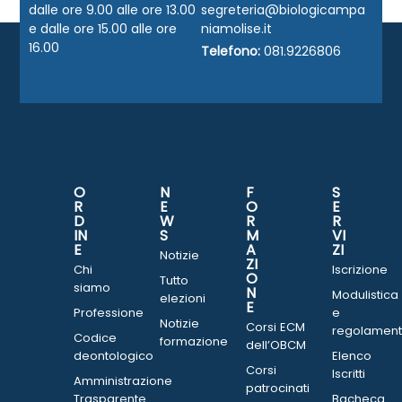
dalle ore 9.00 alle ore 13.00
segreteria@biologicampa
e dalle ore 15.00 alle ore
niamolise.it
16.00
Telefono:
081.9226806
O
N
F
S
R
E
O
E
D
W
R
R
IN
S
M
VI
E
A
ZI
Notizie
ZI
Chi
Iscrizione
O
Tutto
siamo
N
Modulistica
elezioni
E
Professione
e
Notizie
Corsi ECM
regolament
Codice
formazione
dell’OBCM
deontologico
Elenco
Corsi
Iscritti
Amministrazione
patrocinati
Trasparente
Bacheca