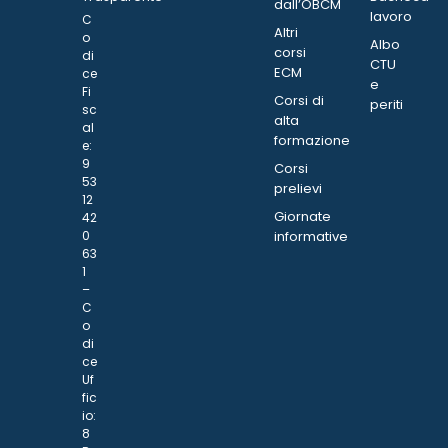
dall’OBCM
lavoro
C
Altri
o
Albo
corsi
di
CTU
ECM
ce
e
Fi
Corsi di
periti
sc
alta
al
formazione
e:
9
Corsi
53
prelievi
12
Giornate
42
0
informative
63
1
–
C
o
di
ce
Uf
fic
io:
8