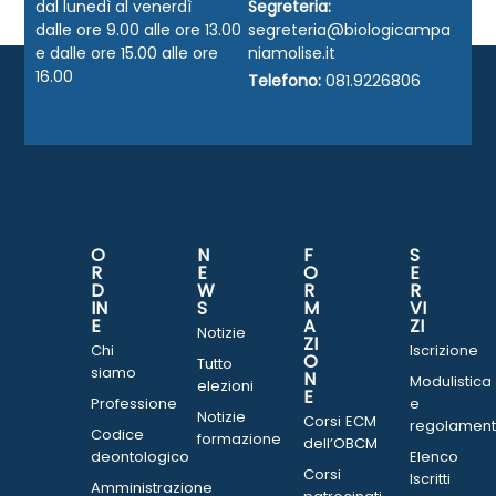
dal lunedì al venerdì
Segreteria:
dalle ore 9.00 alle ore 13.00
segreteria@biologicampa
e dalle ore 15.00 alle ore
niamolise.it
16.00
Telefono:
081.9226806
O
N
F
S
R
E
O
E
D
W
R
R
IN
S
M
VI
E
A
ZI
Notizie
ZI
Chi
Iscrizione
O
Tutto
siamo
N
Modulistica
elezioni
E
Professione
e
Notizie
Corsi ECM
regolament
Codice
formazione
dell’OBCM
deontologico
Elenco
Corsi
Iscritti
Amministrazione