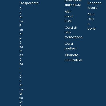
patrocinati
Trasparente
Bacheca
dall’OBCM
lavoro
C
Altri
o
Albo
corsi
di
CTU
ECM
ce
e
Fi
Corsi di
periti
sc
alta
al
formazione
e:
9
Corsi
53
prelievi
12
Giornate
42
0
informative
63
1
–
C
o
di
ce
Uf
fic
io: