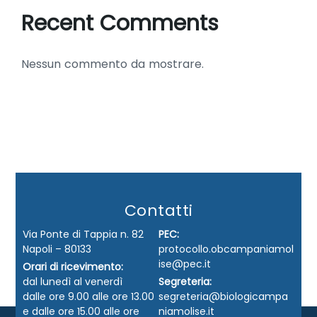
Recent Comments
Nessun commento da mostrare.
Contatti
Via Ponte di Tappia n. 82
PEC:
Napoli – 80133
protocollo.obcampaniamol
ise@pec.it
Orari di ricevimento:
dal lunedì al venerdì
Segreteria:
dalle ore 9.00 alle ore 13.00
segreteria@biologicampa
e dalle ore 15.00 alle ore
niamolise.it