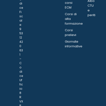
Albo
corsi
di
CTU
ECM
ce
e
Fi
Corsi di
periti
sc
alta
al
formazione
e:
9
Corsi
53
prelievi
12
Giornate
42
0
informative
63
1
–
C
o
di
ce
Uf
fic
io:
8
R
VX
R