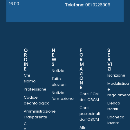
16.00
Telefono:
081.9226806
O
N
F
S
R
E
O
E
D
W
R
R
IN
S
M
VI
E
A
ZI
Notizie
ZI
Chi
Iscrizione
O
Tutto
siamo
N
Modulistica
elezioni
E
Professione
e
Notizie
Corsi ECM
regolament
Codice
formazione
dell’OBCM
deontologico
Elenco
Corsi
Iscritti
Amministrazione
patrocinati
Trasparente
Bacheca
dall’OBCM
lavoro
C
Altri
o