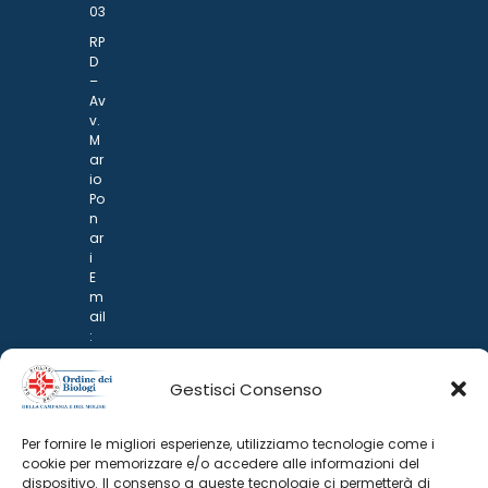
03
RP
D
–
Av
v.
M
ar
io
Po
n
ar
i
E
m
ail
:
rp
d
Gestisci Consenso
@
p
o
Per fornire le migliori esperienze, utilizziamo tecnologie come i
n
cookie per memorizzare e/o accedere alle informazioni del
ar
dispositivo. Il consenso a queste tecnologie ci permetterà di