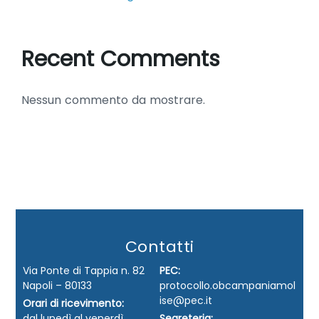
Recent Comments
Nessun commento da mostrare.
Contatti
Via Ponte di Tappia n. 82
PEC:
Napoli – 80133
protocollo.obcampaniamol
ise@pec.it
Orari di ricevimento:
dal lunedì al venerdì
Segreteria: