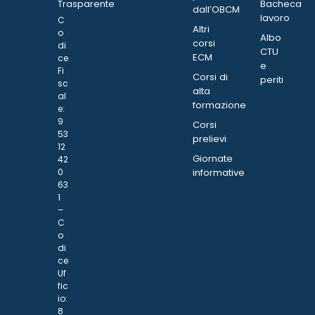
Trasparente
Bacheca
dall’OBCM
lavoro
C
Altri
o
Albo
corsi
di
CTU
ECM
ce
e
Fi
Corsi di
periti
sc
alta
al
formazione
e:
9
Corsi
53
prelievi
12
Giornate
42
0
informative
63
1
–
C
o
di
ce
Uf
fic
io:
8