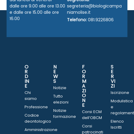
dalle ore 9.00 alle ore 13.00
segreteria@biologicampa
e dalle ore 15.00 alle ore
niamolise.it
16.00
Telefono:
081.9226806
O
N
F
S
R
E
O
E
D
W
R
R
IN
S
M
VI
E
A
ZI
Notizie
ZI
Chi
Iscrizione
O
Tutto
siamo
N
Modulistica
elezioni
E
Professione
e
Notizie
Corsi ECM
regolament
Codice
formazione
dell’OBCM
deontologico
Elenco
Corsi
Iscritti
Amministrazione
patrocinati