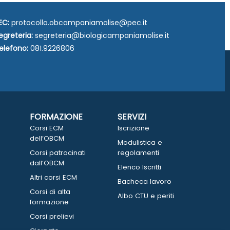
EC:
protocollo.obcampaniamolise@pec.it
egreteria:
segreteria@biologicampaniamolise.it
elefono:
081.9226806
FORMAZIONE
SERVIZI
Corsi ECM
Iscrizione
dell’OBCM
Modulistica e
Corsi patrocinati
regolamenti
dall’OBCM
Elenco Iscritti
Altri corsi ECM
Bacheca lavoro
Corsi di alta
Albo CTU e periti
formazione
Corsi prelievi