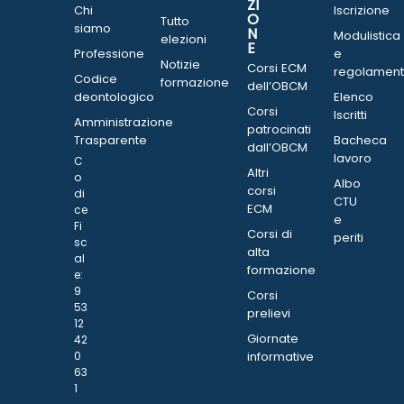
ZI
Chi
Iscrizione
O
Tutto
siamo
N
Modulistica
elezioni
E
Professione
e
Notizie
Corsi ECM
regolament
Codice
formazione
dell’OBCM
deontologico
Elenco
Corsi
Iscritti
Amministrazione
patrocinati
Trasparente
Bacheca
dall’OBCM
lavoro
C
Altri
o
Albo
corsi
di
CTU
ECM
ce
e
Fi
Corsi di
periti
sc
alta
al
formazione
e:
9
Corsi
53
prelievi
12
Giornate
42
0
informative
63
1