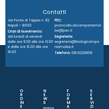
Contatti
Via Ponte di Tappia n. 82
PEC:
Napoli – 80133
protocollo.obcampaniamol
ise@pec.it
Orari di ricevimento:
dal lunedì al venerdì
Segreteria:
dalle ore 9.00 alle ore 13.00
segreteria@biologicampa
e dalle ore 15.00 alle ore
niamolise.it
16.00
Telefono:
081.9226806
O
N
F
S
R
E
O
E
D
W
R
R
IN
S
M
VI
E
A
ZI
Notizie