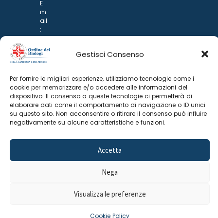
E
m
ail
:
rp
d
Gestisci Consenso
@
p
o
Per fornire le migliori esperienze, utilizziamo tecnologie come i
n
cookie per memorizzare e/o accedere alle informazioni del
ar
dispositivo. Il consenso a queste tecnologie ci permetterà di
i.it
elaborare dati come il comportamento di navigazione o ID unici
su questo sito. Non acconsentire o ritirare il consenso può influire
negativamente su alcune caratteristiche e funzioni.
Accetta
Nega
©
2025 Odine Biologi della Campania
Cookie Policy
–
Visualizza le preferenze
e del Molise
Privacy Policy
Cookie Policy