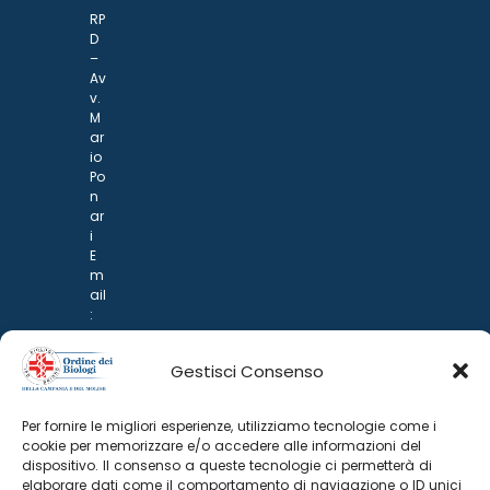
RP
D
–
Av
v.
M
ar
io
Po
n
ar
i
E
m
ail
:
rp
d
Gestisci Consenso
@
p
o
Per fornire le migliori esperienze, utilizziamo tecnologie come i
n
cookie per memorizzare e/o accedere alle informazioni del
ar
dispositivo. Il consenso a queste tecnologie ci permetterà di
i.it
elaborare dati come il comportamento di navigazione o ID unici