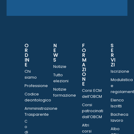
O
N
F
S
R
E
O
E
D
W
R
R
IN
S
M
VI
E
A
ZI
Notizie
ZI
Chi
Iscrizione
O
Tutto
siamo
N
Modulistica
elezioni
E
Professione
e
Notizie
Corsi ECM
regolament
Codice
formazione
dell’OBCM
deontologico
Elenco
Corsi
Iscritti
Amministrazione
patrocinati
Trasparente
Bacheca
dall’OBCM
lavoro
C
Altri
o
Albo
corsi
di