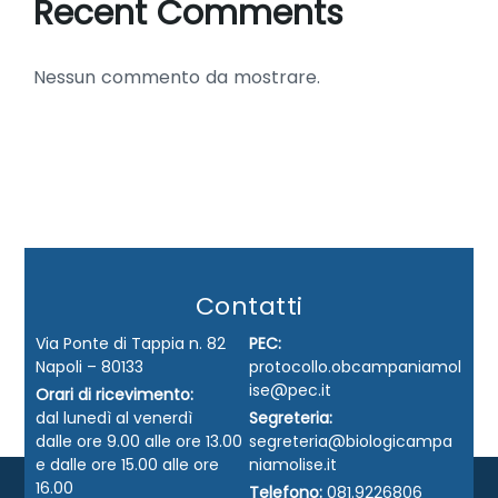
Recent Comments
Nessun commento da mostrare.
Contatti
Via Ponte di Tappia n. 82
PEC:
Napoli – 80133
protocollo.obcampaniamol
ise@pec.it
Orari di ricevimento:
dal lunedì al venerdì
Segreteria:
dalle ore 9.00 alle ore 13.00
segreteria@biologicampa
e dalle ore 15.00 alle ore
niamolise.it
16.00
Telefono:
081.9226806