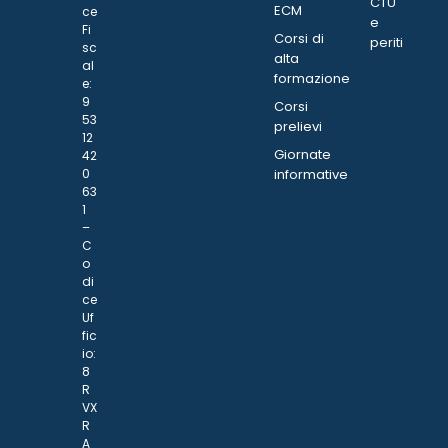
CTU
ECM
ce
e
Fi
Corsi di
periti
sc
alta
al
formazione
e:
9
Corsi
53
prelievi
12
Giornate
42
0
informative
63
1
–
C
o
di
ce
Uf
fic
io:
8
R
VX
R
A