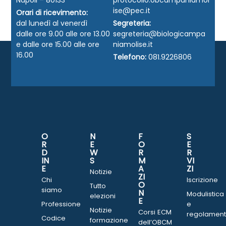
Napoli – 80133
protocollo.obcampaniamol
ise@pec.it
Orari di ricevimento:
dal lunedì al venerdì
Segreteria:
dalle ore 9.00 alle ore 13.00
segreteria@biologicampa
e dalle ore 15.00 alle ore
niamolise.it
16.00
Telefono:
081.9226806
O
N
F
S
R
E
O
E
D
W
R
R
IN
S
M
VI
E
A
ZI
Notizie
ZI
Chi
Iscrizione
O
Tutto
siamo
N
Modulistica
elezioni
E
Professione
e
Notizie
Corsi ECM
regolament
Codice
formazione
dell’OBCM