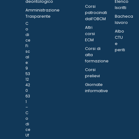
deontologico
Elenco
Corsi
Iscritti
Amministrazione
patrocinati
Trasparente
Bacheca
dall’OBCM
lavoro
C
Altri
o
Albo
corsi
di
CTU
ECM
ce
e
Fi
Corsi di
periti
sc
alta
al
formazione
e:
9
Corsi
53
prelievi
12
Giornate
42
0
informative
63
1
–
C
o
di
ce
Uf