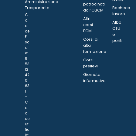
Amministrazione
patrocinati
Trasparente
Bacheca
dall’OBCM
lavoro
C
Altri
o
Albo
corsi
di
CTU
ECM
ce
e
Fi
Corsi di
periti
sc
alta
al
formazione
e:
9
Corsi
53
prelievi
12
Giornate
42
0
informative
63
1
–
C
o
di
ce
Uf
fic
io: