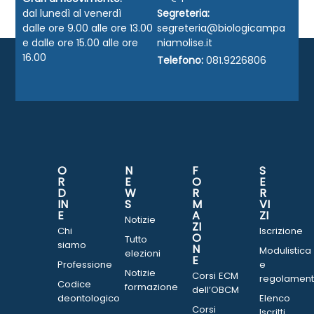
dal lunedì al venerdì
Segreteria:
dalle ore 9.00 alle ore 13.00
segreteria@biologicampa
e dalle ore 15.00 alle ore
niamolise.it
16.00
Telefono:
081.9226806
O
N
F
S
R
E
O
E
D
W
R
R
IN
S
M
VI
E
A
ZI
Notizie
ZI
Chi
Iscrizione
O
Tutto
siamo
N
Modulistica
elezioni
E
Professione
e
Notizie
Corsi ECM
regolament
Codice
formazione
dell’OBCM
deontologico
Elenco
Corsi
Iscritti