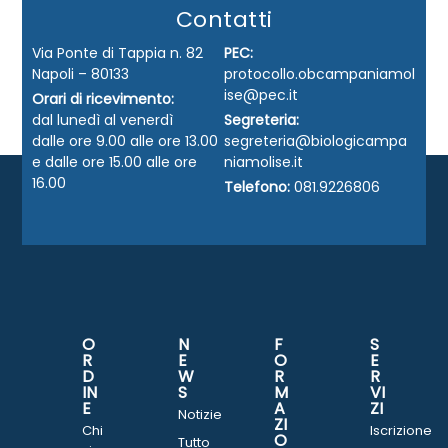
Contatti
Via Ponte di Tappia n. 82
PEC:
Napoli – 80133
protocollo.obcampaniamol
ise@pec.it
Orari di ricevimento:
dal lunedì al venerdì
Segreteria:
dalle ore 9.00 alle ore 13.00
segreteria@biologicampa
e dalle ore 15.00 alle ore
niamolise.it
16.00
Telefono:
081.9226806
O
N
F
S
R
E
O
E
D
W
R
R
IN
S
M
VI
E
A
ZI
Notizie
ZI
Chi
Iscrizione
O
Tutto