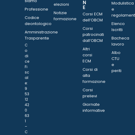
siamo
N
Modulistica
elezioni
E
Professione
e
Notizie
Corsi ECM
regolament
Codice
formazione
dell’OBCM
deontologico
Elenco
Corsi
Iscritti
Amministrazione
patrocinati
Trasparente
Bacheca
dall’OBCM
lavoro
C
Altri
o
Albo
corsi
di
CTU
ECM
ce
e
Fi
Corsi di
periti
sc
alta
al
formazione
e:
9
Corsi
53
prelievi
12
Giornate
42
0
informative
63
1
–
C