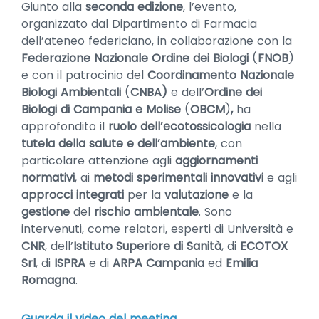
Giunto alla
seconda edizione
, l’evento,
organizzato dal Dipartimento di Farmacia
dell’ateneo federiciano, in collaborazione con la
Federazione Nazionale Ordine dei Biologi
(
FNOB
)
e con il patrocinio del
Coordinamento Nazionale
Biologi Ambientali
(
CNBA)
e dell’
Ordine dei
Biologi di Campania e Molise
(
OBCM
)
,
ha
approfondito il
ruolo dell’ecotossicologia
nella
tutela della salute e dell’ambiente
, con
particolare attenzione agli
aggiornamenti
normativi
, ai
metodi sperimentali innovativi
e agli
approcci integrati
per la
valutazione
e la
gestione
del
rischio ambientale
. Sono
intervenuti, come relatori, esperti di Università e
CNR
, dell’
Istituto Superiore di Sanità
, di
ECOTOX
Srl
, di
ISPRA
e di
ARPA Campania
ed
Emilia
Romagna
.
Guarda il video
del meeting