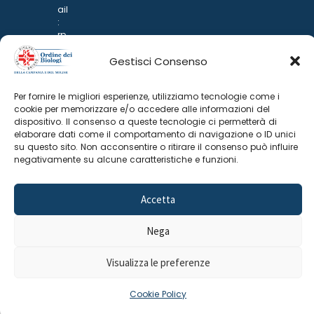
ail
:
rp
d
Gestisci Consenso
@
p
o
Per fornire le migliori esperienze, utilizziamo tecnologie come i
n
cookie per memorizzare e/o accedere alle informazioni del
ar
dispositivo. Il consenso a queste tecnologie ci permetterà di
i.it
elaborare dati come il comportamento di navigazione o ID unici
su questo sito. Non acconsentire o ritirare il consenso può influire
negativamente su alcune caratteristiche e funzioni.
Accetta
Nega
©
2025 Odine Biologi della Campania
Cookie Policy
–
e del Molise
Privacy Policy
Visualizza le preferenze
Cookie Policy