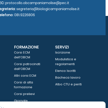
EC:
protocollo.obcampaniamolise@pec.it
egreteria:
segreteria@biologicampaniamolise.it
elefono:
081.9226806
FORMAZIONE
SERVIZI
Corsi ECM
Iscrizione
dell’OBCM
Modulistica e
Corsi patrocinati
regolamenti
dall’OBCM
Elenco Iscritti
Altri corsi ECM
Bacheca lavoro
Corsi di alta
Albo CTU e periti
formazione
Corsi prelievi
Giornate
informative