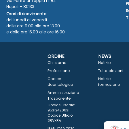
Via Ponte di Tappia n. 82
P
Napoli – 80133
S
Orari di ricevimento:
T
dal lunedì al venerdì
dalle ore 9.00 alle ore 13.00
e dalle ore 15.00 alle ore 16.00
ORDINE
NEWS
Chi siamo
Notizie
Professione
Tutto elezioni
Codice
Notizie
deontologico
formazione
Amministrazione
Trasparente
Codice Fiscale:
95312420631 –
Codice Ufficio:
8RVXRA
IBAN: IT49 X030