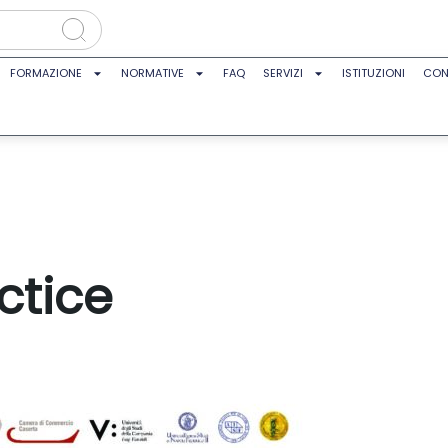
FORMAZIONE
NORMATIVE
FAQ
SERVIZI
ISTITUZIONI
CON
actice