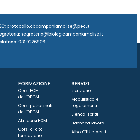
EC:
protocollo.obcampaniamolise@pec.it
egreteria:
segreteria@biologicampaniamolise.it
elefono:
081.9226806
FORMAZIONE
SERVIZI
Corsi ECM
Iscrizione
dell’OBCM
Modulistica e
Corsi patrocinati
regolamenti
dall’OBCM
Elenco Iscritti
Altri corsi ECM
Bacheca lavoro
Corsi di alta
Albo CTU e periti
formazione