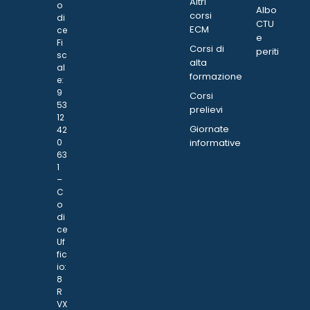
Altri
o
Albo
corsi
di
CTU
ECM
ce
e
Fi
Corsi di
periti
sc
alta
al
formazione
e:
9
Corsi
53
prelievi
12
Giornate
42
0
informative
63
1
–
C
o
di
ce
Uf
fic
io:
8
R
VX