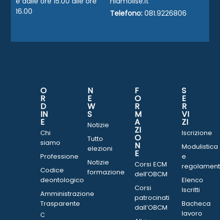
e dalle ore 15.00 alle ore
niamolise.it
16.00
Telefono:
081.9226806
O
N
F
S
R
E
O
E
D
W
R
R
IN
S
M
VI
E
A
ZI
Notizie
ZI
Chi
Iscrizione
O
Tutto
siamo
N
Modulistica
elezioni
E
Professione
e
Notizie
Corsi ECM
regolament
Codice
formazione
dell’OBCM
deontologico
Elenco
Corsi
Iscritti
Amministrazione
patrocinati
Trasparente
Bacheca
dall’OBCM
lavoro
C