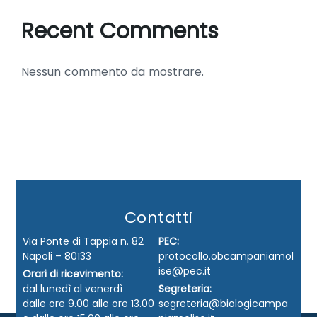
Recent Comments
Nessun commento da mostrare.
Contatti
Via Ponte di Tappia n. 82
PEC:
Napoli – 80133
protocollo.obcampaniamol
ise@pec.it
Orari di ricevimento:
dal lunedì al venerdì
Segreteria:
dalle ore 9.00 alle ore 13.00
segreteria@biologicampa