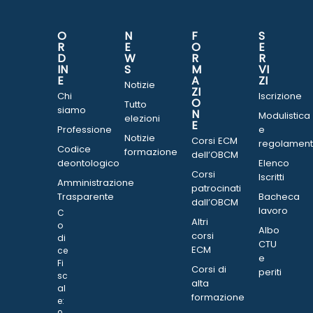
O
N
F
S
R
E
O
E
D
W
R
R
IN
S
M
VI
E
A
ZI
Notizie
ZI
Chi
Iscrizione
O
Tutto
siamo
N
Modulistica
elezioni
E
Professione
e
Notizie
Corsi ECM
regolament
Codice
formazione
dell’OBCM
deontologico
Elenco
Corsi
Iscritti
Amministrazione
patrocinati
Trasparente
Bacheca
dall’OBCM
lavoro
C
Altri
o
Albo
corsi
di
CTU
ECM
ce
e
Fi
Corsi di
periti
sc
alta
al
formazione
e: