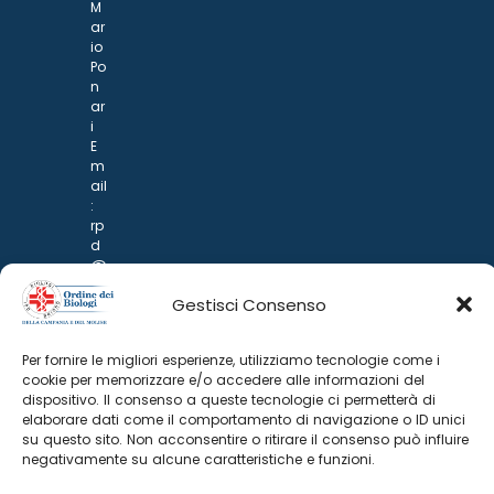
M
ar
io
Po
n
ar
i
E
m
ail
:
rp
d
@
p
Gestisci Consenso
o
n
ar
Per fornire le migliori esperienze, utilizziamo tecnologie come i
i.it
cookie per memorizzare e/o accedere alle informazioni del
dispositivo. Il consenso a queste tecnologie ci permetterà di
elaborare dati come il comportamento di navigazione o ID unici
su questo sito. Non acconsentire o ritirare il consenso può influire
negativamente su alcune caratteristiche e funzioni.