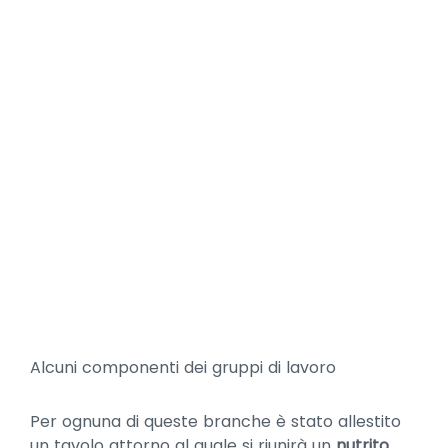
Alcuni componenti dei gruppi di lavoro
Per ognuna di queste branche è stato allestito
un tavolo attorno al quale si riunirà un
nutrito