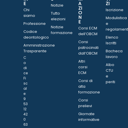
E
A
ZI
Notizie
ZI
Chi
Iscrizione
O
Tutto
siamo
N
Modulistica
elezioni
E
Professione
e
Notizie
Corsi ECM
regolament
Codice
formazione
dell’OBCM
deontologico
Elenco
Corsi
Iscritti
Amministrazione
patrocinati
Trasparente
Bacheca
dall’OBCM
lavoro
C
Altri
o
Albo
corsi
di
CTU
ECM
ce
e
Fi
Corsi di
periti
sc
alta
al
formazione
e:
9
Corsi
53
prelievi
12
Giornate
42
0
informative
63