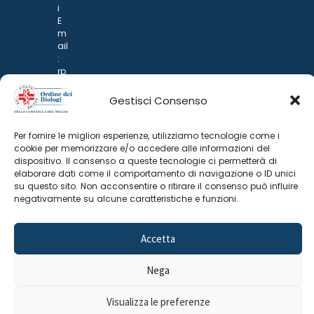
i
E
m
ail
:
rp
d
@
Gestisci Consenso
p
o
n
Per fornire le migliori esperienze, utilizziamo tecnologie come i
ar
cookie per memorizzare e/o accedere alle informazioni del
i.it
dispositivo. Il consenso a queste tecnologie ci permetterà di
elaborare dati come il comportamento di navigazione o ID unici
su questo sito. Non acconsentire o ritirare il consenso può influire
negativamente su alcune caratteristiche e funzioni.
Accetta
Nega
©
2025 Odine Biologi della Campania
Cookie Policy
–
e del Molise
Privacy Policy
Visualizza le preferenze