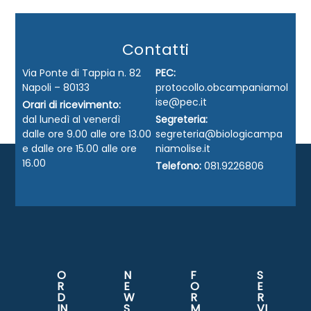
Contatti
Via Ponte di Tappia n. 82
PEC:
Napoli – 80133
protocollo.obcampaniamol
ise@pec.it
Orari di ricevimento:
dal lunedì al venerdì
Segreteria:
dalle ore 9.00 alle ore 13.00
segreteria@biologicampa
e dalle ore 15.00 alle ore
niamolise.it
16.00
Telefono:
081.9226806
O
N
F
S
R
E
O
E
D
W
R
R
IN
S
M
VI