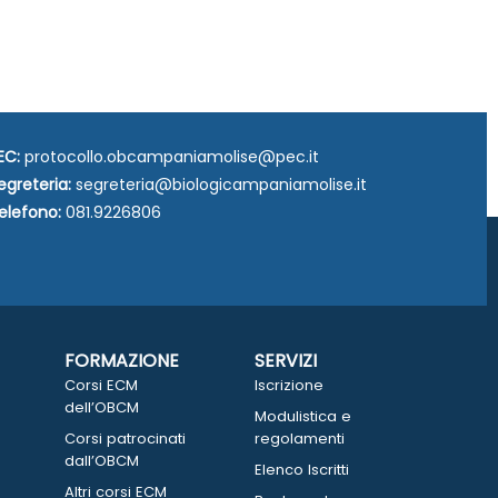
EC:
protocollo.obcampaniamolise@pec.it
egreteria:
segreteria@biologicampaniamolise.it
elefono:
081.9226806
FORMAZIONE
SERVIZI
Corsi ECM
Iscrizione
dell’OBCM
Modulistica e
Corsi patrocinati
regolamenti
dall’OBCM
Elenco Iscritti
Altri corsi ECM