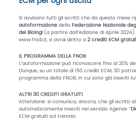
ECM per ogni uscita
Si avvisano tutti gli iscritti che da questo mese 
autoformazione
della
Federazione Nazionale degli
dei Biologi
(a partire dall’edizione di aprile 2024
www.fnob.it, e avrai diritto a
2 crediti ECM gratuit
IL PROGRAMMA DELLA FNOB
L’autoformazione può riconoscere fino al 20% dei 
Dunque, su un totale di 150 crediti ECM, 30 potr
programma della FNOB, in cui sono già inseriti tutt
ALTRI 30 CREDITI GRATUITI
Attenzione: si comunica, ancora, che gli iscritti
automaticamente inseriti nel servizio Agenas “
Di
ECM gratuiti sul triennio.