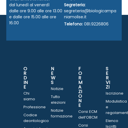
dal lunedì al venerdì
Segreteria:
dalle ore 9.00 alle ore 13.00
segreteria@biologicampa
e dalle ore 15.00 alle ore
niamolise.it
16.00
Telefono:
081.9226806
O
N
F
S
R
E
O
E
D
W
R
R
IN
S
M
VI
E
A
ZI
Notizie
ZI
Chi
Iscrizione
O
Tutto
siamo
N
Modulistica
elezioni
E
Professione
e
Notizie
Corsi ECM
regolament
Codice
formazione
dell’OBCM
deontologico
Elenco
Corsi
Iscritti