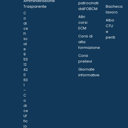
Amministrazione
patrocinati
Trasparente
Bacheca
dall’OBCM
lavoro
C
Altri
o
Albo
corsi
di
CTU
ECM
ce
e
Fi
Corsi di
periti
sc
alta
al
formazione
e:
9
Corsi
53
prelievi
12
Giornate
42
0
informative
63
1
–
C
o
di
ce
Uf
fic
io: