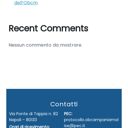
dell’Obcm
Recent Comments
Nessun commento da mostrare.
Contatti
Via Ponte di Tappia n. 82
PEC:
Napoli – 80133
protocollo.obcampaniamol
ise@pec.it
Orari di ricevimento: